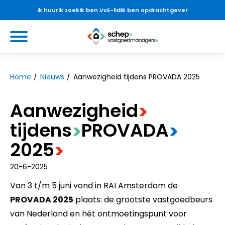
Ik huur
Ik zoek
Ik ben VvE-lid
Ik ben opdrachtgever
Ga naar Hoofd
https://www.schepvastgoedmanag
Naar hoofdinhoud
Naar hoofdnavigatiemenu
Naar zoeken
Home
Nieuws
Aanwezigheid tijdens PROVADA 2025
Aanwezigheid
>
tijdens
​PROVADA
>
>
2025
>
20-6-2025
Van 3 t/m 5 juni vond in RAI Amsterdam de
PROVADA 2025
plaats: de grootste vastgoedbeurs
van Nederland en hét ontmoetingspunt voor