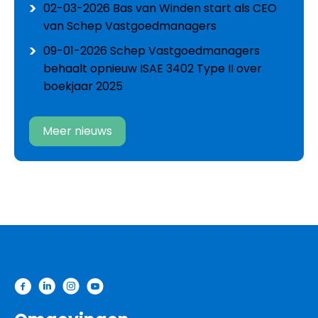
02-03-2026
Bas van Winden start als CEO
van Schep Vastgoedmanagers
09-01-2026
Schep Vastgoedmanagers
behaalt opnieuw ISAE 3402 Type II over
boekjaar 2025
Meer nieuws
Contactinformatie