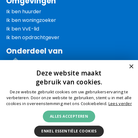
Omgevingen
Ik ben huurder
Ik ben woningzoeker
Ik ben VvE-lid
Ik ben opdrachtgever
Onderdeel van
×
Deze website maakt
gebruik van cookies.
Deze website gebruikt cookies om uw gebruikerservaring te
© Schep 2026
Algemene voorwaarden
Privacy
verbeteren. Door onze website te gebruiken, stemt u in met alle
cookies in overeenstemming met ons Cookiebeleid.
Lees verder
Cookies
Klachtenafhandeling
Toegankelijkheid
ALLES ACCEPTEREN
KVK 27151966
ENKEL ESSENTIËLE COOKIES