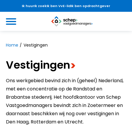
Ik huur
Ik zoek
Ik ben VvE-lid
Ik ben opdrachtgever
Ga naar Hoofd
https://www.schepvastgoedmanag
Naar hoofdinhoud
Naar hoofdnavigatiemenu
Naar zoeken
Home
Vestigingen
Vestigingen
>
Ons werkgebied bevind zich in (geheel) Nederland,
met een concentratie op de Randstad en
Brabantse stedenrij. Het hoofdkantoor van Schep
Vastgoedmanagers bevindt zich in Zoetermeer en
daarnaast beschikken wij nog over vestigingen in
Den Haag, Rotterdam en Utrecht.