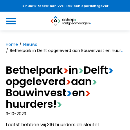
Ik huur
Ik zoek
Ik ben VvE-lid
Ik ben opdrachtgever
Ga naar Hoofd
https://www.schepvastgoedmanag
Naar hoofdinhoud
Naar hoofdnavigatiemenu
Naar zoeken
Home
Nieuws
Bethelpark in Delft opgeleverd aan Bouwinvest en huurders!
Bethelpark
​in
​Delft
>
>
>
opgeleverd
​aan
>
>
Bouwinvest
​en
>
>
huurders!
>
3-10-2023
Laatst hebben wij 316 huurders de sleutel