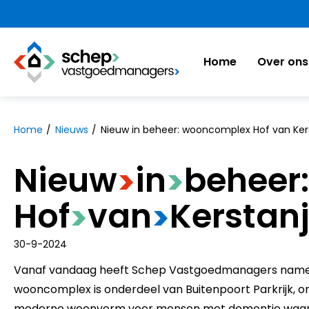
https://www.schepvastgoedmanagers.nl
Home
Over ons
Naar hoofdinhoud
Naar hoofdnavigatiemenu
Naar zoeken
Home
Nieuws
Nieuw in beheer: wooncomplex Hof van Ker
Nieuw
​in
​beheer:
>
>
Hof
​van
​Kerstan
>
>
30-9-2024
Vanaf vandaag heeft Schep Vastgoedmanagers namens
wooncomplex is onderdeel van Buitenpoort Parkrijk, on
moderne woonvorm voor mensen met dementie waarbij 