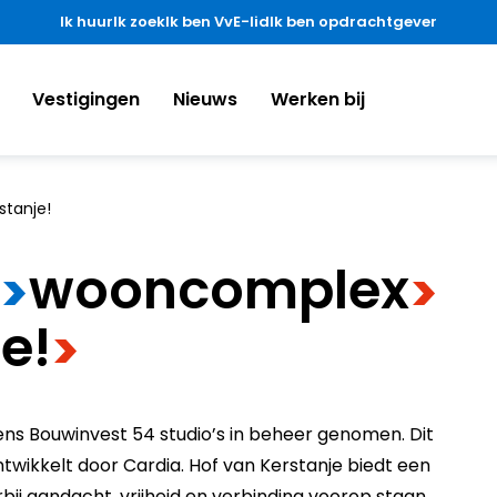
Ik huur
Ik zoek
Ik ben VvE-lid
Ik ben opdrachtgever
Vestigingen
Nieuws
Werken bij
stanje!
​wooncomplex
>
>
je!
>
 Bouwinvest 54 studio’s in beheer genomen. Dit
twikkelt door Cardia. Hof van Kerstanje biedt een
aandacht, vrijheid en verbinding voorop staan.