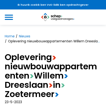
Ik huur
Ik zoek
Ik ben VvE-lid
Ik ben opdrachtgever
Ga naar Hoofd
https://www.schepvastgoedmanag
Naar hoofdinhoud
Naar hoofdnavigatiemenu
Naar zoeken
Home
Nieuws
Oplevering nieuwbouwappartementen Willem Dreeslaan in Zoetermeer
Oplevering
>
nieuwbouwappartem
enten
​Willem
>
>
Dreeslaan
​in
>
>
Zoetermeer
>
23-5-2023