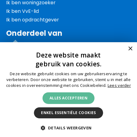
Ik ben woningzoeker
Ik ben VvE-lid
Ik ben opdrachtgever
Onderdeel van
×
Deze website maakt
gebruik van cookies.
Deze website gebruikt cookies om uw gebruikerservaring te
© Schep 2026
Algemene voorwaarden
Privacy
verbeteren. Door onze website te gebruiken, stemt u in met alle
cookies in overeenstemming met ons Cookiebeleid.
Lees verder
Cookies
Klachtenafhandeling
Toegankelijkheid
ALLES ACCEPTEREN
KVK 27151966
ENKEL ESSENTIËLE COOKIES
DETAILS WEERGEVEN
Logo DCG
#
Logo ISAE
Logo NEVAP
Logo VMN