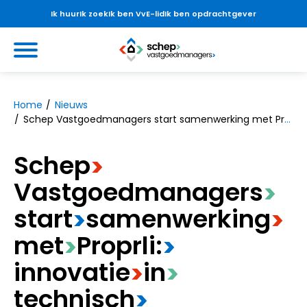
Ik huur
Ik zoek
Ik ben VvE-lid
Ik ben opdrachtgever
Ga naar Hoofd
https://www.schepvastgoedmanag
Naar hoofdinhoud
Naar hoofdnavigatiemenu
Naar zoeken
Home
Nieuws
Schep Vastgoedmanagers start samenwerking met Proprli: innovatie in technisch vastgoedbeheer
Schep
>
Vastgoedmanagers
>
start
​samenwerking
>
>
met
​Proprli:
>
>
innovatie
​in
>
>
technisch
>